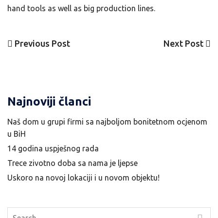
hand tools as well as big production lines.
Previous
Next
Previous Post
Next Post
Navigacija
Post
Post
članaka
Najnoviji članci
Naš dom u grupi firmi sa najboljom bonitetnom ocjenom
u BiH
14 godina uspješnog rada
Trece zivotno doba sa nama je ljepse
Uskoro na novoj lokaciji i u novom objektu!