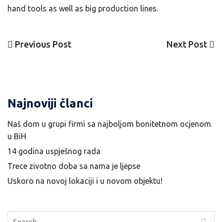
hand tools as well as big production lines.
Previous
Next
Previous Post
Next Post
Navigacija
Post
Post
članaka
Najnoviji članci
Naš dom u grupi firmi sa najboljom bonitetnom ocjenom
u BiH
14 godina uspješnog rada
Trece zivotno doba sa nama je ljepse
Uskoro na novoj lokaciji i u novom objektu!