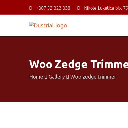
+387 ‎52 323 338
Nikole Luketica bb, 7
Woo Zedge Trimme
Home
Gallery
Woo zedge trimmer