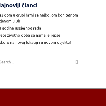
ajnoviji članci
aš dom u grupi firmi sa najboljom bonitetnom
cjenom u BiH
4 godina uspješnog rada
rece zivotno doba sa nama je ljepse
skoro na novoj lokaciji i u novom objektu!