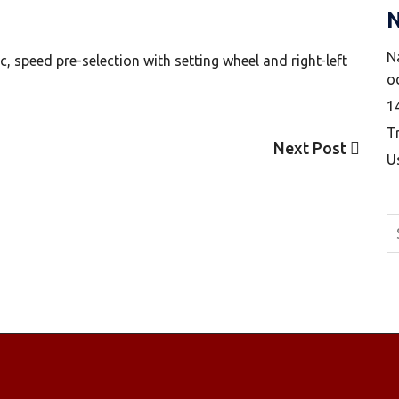
N
N
, speed pre-selection with setting wheel and right-left
o
1
T
Next
Next Post
U
Post