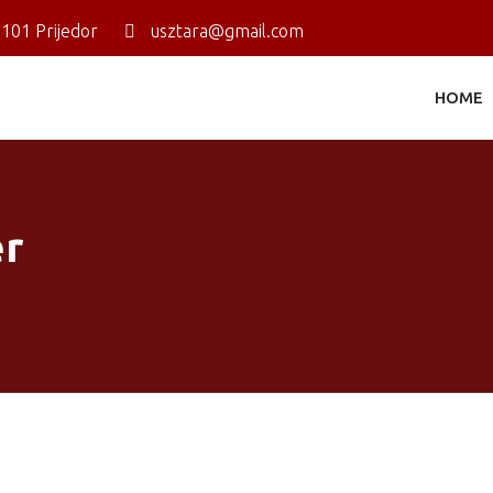
9101 Prijedor
usztara@gmail.com
HOME
r