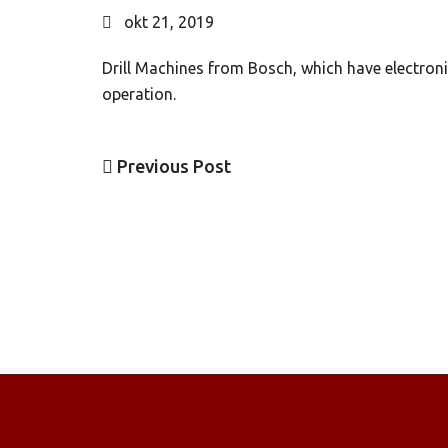
okt 21, 2019
Drill Machines from Bosch, which have electronic
operation.
Previous
Previous Post
Navigacija
Post
članaka